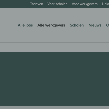
Tarieven
Voor scholen
Voor werkgevers
Uplo
Alle jobs
Alle werkgevers
Scholen
Nieuws
O