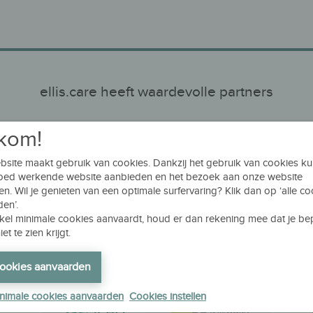
ellis.care heeft waardevolle partners
kom!
site maakt gebruik van cookies. Dankzij het gebruik van cookies k
goed werkende website aanbieden en het bezoek aan onze website
en. Wil je genieten van een optimale surfervaring? Klik dan op ‘alle c
en’.
nkel minimale cookies aanvaardt, houd er dan rekening mee dat je b
et te zien krijgt.
ellis.care ondersteunt
cookies aanvaarden
inimale cookies aanvaarden
Cookies instellen