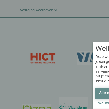
Vestiging weergeven
Wel
Deze web
je een 
analyser
aanvaard
Als je e
inhoud ni
Alle 
Enkel m