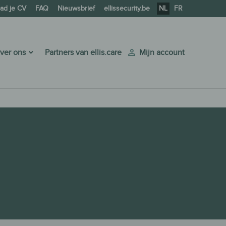
ad je CV
FAQ
Nieuwsbrief
ellissecurity.be
NL
FR
ver ons
Partners van ellis.care
Mijn account