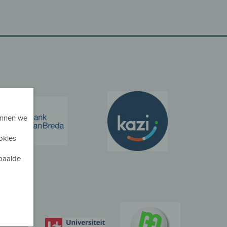
unnen we
ookies
epaalde