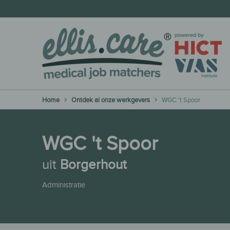
Home
Ontdek al onze werkgevers
WGC 't Spoor
WGC 't Spoor
uit
Borgerhout
Administratie