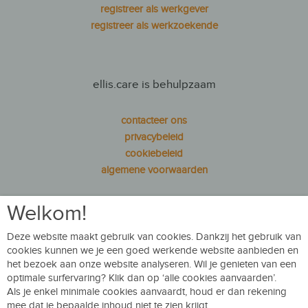
registreer als werkgever
registreer als werkzoekende
ellis.care is behulpzaam
contacteer ons
privacybeleid
cookiebeleid
algemene voorwaarden
Welkom!
ellis.care is sociaal
Deze website maakt gebruik van cookies. Dankzij het gebruik van
cookies kunnen we je een goed werkende website aanbieden en
Facebook
Volg ons op
LinkedIn
het bezoek aan onze website analyseren. Wil je genieten van een
optimale surfervaring? Klik dan op ‘alle cookies aanvaarden’.
Als je enkel minimale cookies aanvaardt, houd er dan rekening
mee dat je bepaalde inhoud niet te zien krijgt.