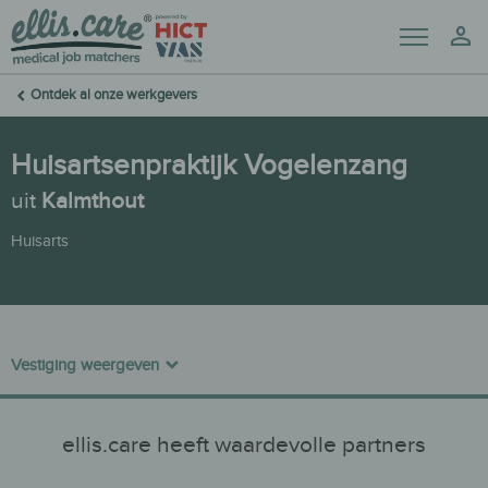
Menu
Mij
Ontdek al onze werkgevers
Huisartsenpraktijk Vogelenzang
uit
Kalmthout
Huisarts
Vestiging weergeven
ellis.care heeft waardevolle partners