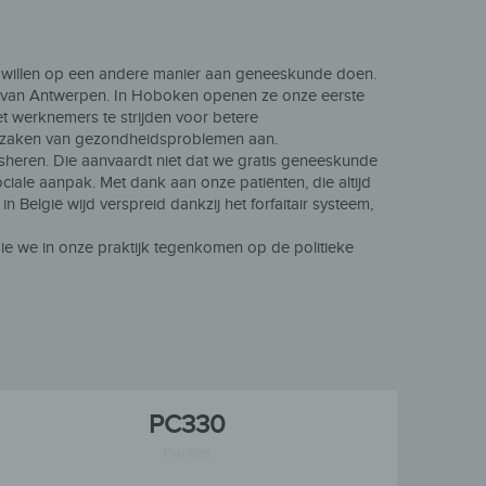
rs willen op een andere manier aan geneeskunde doen.
en van Antwerpen. In Hoboken openen ze onze eerste
t werknemers te strijden voor betere
oorzaken van gezondheidsproblemen aan.
sheren. Die aanvaardt niet dat we gratis geneeskunde
ale aanpak. Met dank aan onze patiënten, die altijd
België wijd verspreid dankzij het forfaitair systeem,
 we in onze praktijk tegenkomen op de politieke
PC330
Pariteit