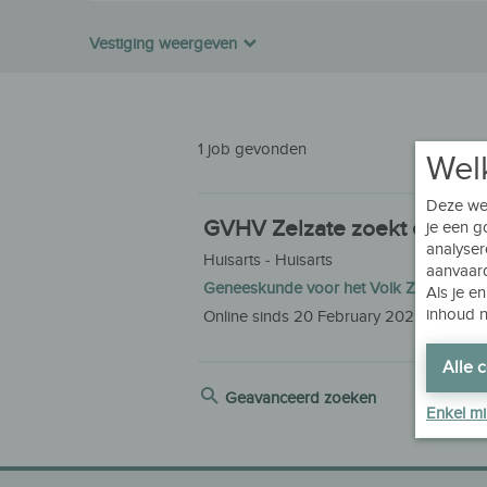
Vestiging weergeven
1 job gevonden
Wel
Deze web
GVHV Zelzate zoekt een ver
je een 
analyser
Huisarts ‐ Huisarts
aanvaard
Geneeskunde voor het Volk Zelzate
in 
Als je e
inhoud ni
Online sinds 20 February 2025 ‐ Laatst
Alle 
Geavanceerd zoeken
Enkel m