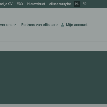
ad je CV
FAQ
Nieuwsbrief
ellissecurity.be
NL
FR
ver ons
Partners van ellis.care
Mijn account