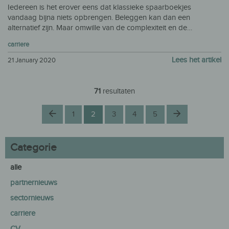
Iedereen is het erover eens dat klassieke spaarboekjes
vandaag bijna niets opbrengen. Beleggen kan dan een
alternatief zijn. Maar omwille van de complexiteit en de…
carriere
Lees het artikel
21 January 2020
71
resultaten
Vorige
Volgende
1
2
3
4
5
Categorie
alle
partnernieuws
sectornieuws
carriere
CV