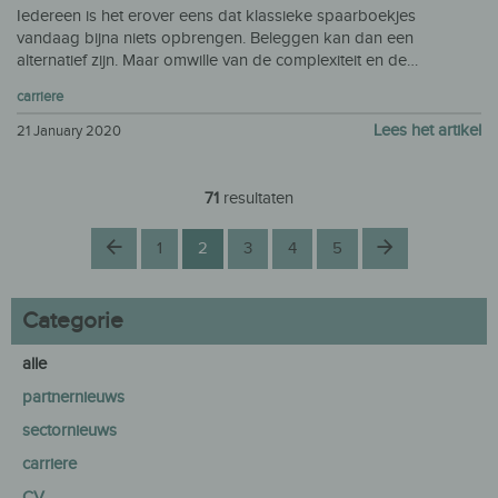
Iedereen is het erover eens dat klassieke spaarboekjes
vandaag bijna niets opbrengen. Beleggen kan dan een
alternatief zijn. Maar omwille van de complexiteit en de…
carriere
Lees het artikel
21 January 2020
71
resultaten
Vorige
Volgende
1
2
3
4
5
Categorie
alle
partnernieuws
sectornieuws
carriere
CV