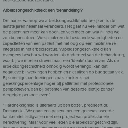
haar gezondheidstoestand.”
Arbeidsongeschiktheid: een ‘behandeling’?
De manier waarop we arbeidsongeschiktheid bekijken, is de
laatste jaren helemaal veranderd. Het gaat nu veel minder om wat
de patiënt niet meer kan doen, en veel meer om wat hij nog wel
zou kunnen doen. We stimuleren de bestaande vaardigheden en
capaciteiten van een patiënt met het oog op een maximale re-
integratie in het arbeidscircuit. “Arbeidsongeschiktheid kan
overigens beschouwd worden als onderdeel van de behandeling,
waarbij we moeten streven naar een ‘ideale’ duur ervan. Als de
arbeidsongeschiktheid onnodig wordt verlengd, kan dat
negatieve bij werkingen hebben en niet alleen op budgettair vlak.
Bij sommige aandoeningen zoals kanker is het
genezingspercentage hoger bij patiënten met professionele
perspectieven, dan bij patiënten van dezelfde leeftijd zonder
dergelijke perspectieven.”
“Hardnekkigheid is uiteraard uit den boze”, preciseert dr.
Demuynck. “We gaan een patiënt met een gemetastaseerde
kanker niet lastigvallen met een project van professionele
heractivering. Maar voor veel leden die arbeidsongeschikt zijn,