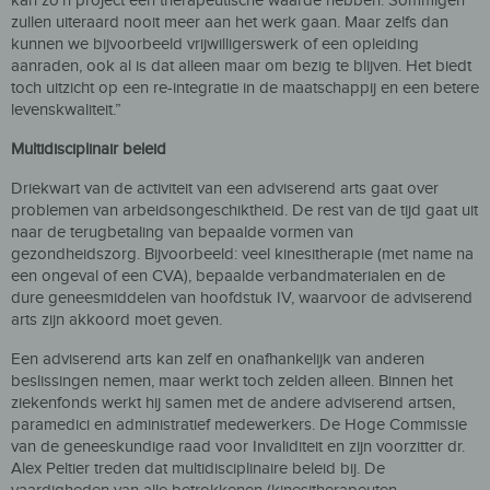
kan zo’n project een therapeutische waarde hebben. Sommigen
zullen uiteraard nooit meer aan het werk gaan. Maar zelfs dan
kunnen we bijvoorbeeld vrijwilligerswerk of een opleiding
aanraden, ook al is dat alleen maar om bezig te blijven. Het biedt
toch uitzicht op een re-integratie in de maatschappij en een betere
levenskwaliteit.”
Multidisciplinair beleid
Driekwart van de activiteit van een adviserend arts gaat over
problemen van arbeidsongeschiktheid. De rest van de tijd gaat uit
naar de terugbetaling van bepaalde vormen van
gezondheidszorg. Bijvoorbeeld: veel kinesitherapie (met name na
een ongeval of een CVA), bepaalde verbandmaterialen en de
dure geneesmiddelen van hoofdstuk IV, waarvoor de adviserend
arts zijn akkoord moet geven.
Een adviserend arts kan zelf en onafhankelijk van anderen
beslissingen nemen, maar werkt toch zelden alleen. Binnen het
ziekenfonds werkt hij samen met de andere adviserend artsen,
paramedici en administratief medewerkers. De Hoge Commissie
van de geneeskundige raad voor Invaliditeit en zijn voorzitter dr.
Alex Peltier treden dat multidisciplinaire beleid bij. De