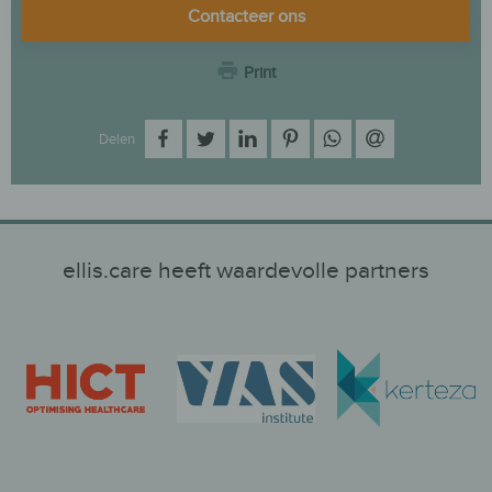
Contacteer ons
Print
op Facebook
op Twitter
op LinkedIn
op Pinterest
op WhatsApp
via e-mail
Delen
ellis.care heeft waardevolle partners