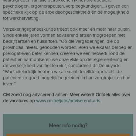
vaardigheden van alle betrokkenen (kinesitherapeuten,
psychologen, ergotherapeuten, verpleegkundigen,…) geven een
specifieke kijk op de arbeidsongeschiktheid en de mogelijkheid
tot werkhervatting.
Verzekeringsgeneeskunde treedt ook meer en meer naar buiten.
Sinds enkele jaren vormen adviserend artsen triogroepen met
bedrijfsartsen en huisartsen. “Op die vergaderingen, die op
provinciaal niveau gehouden worden, leren we elkaars beroep en
prerogatieven beter kennen, creëren we een netwerk rond de
patiënt en harmoniseren we onze visie op de reglementering en
de werkelijkheid van het terrein”¸ concludeert dr. Demuynck.
“Want uiteindelijk hebben we allemaal dezelfde opdracht: de
patiënten zo goed mogelijk begeleiden in hun zorgtraject en hun
leven.”
CM zoekt nog adviserend artsen. Meer weten? Ontdek alles over
de vacatures op
www.cm.be/jobs/adviserend-arts
.
Meer info nodig?