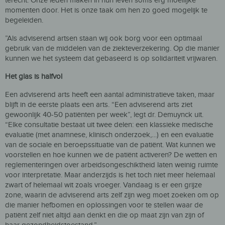
terecht. Onze leden maken in hun leven soms erg moeilijke
momenten door. Het is onze taak om hen zo goed mogelijk te
begeleiden.
”Als adviserend artsen staan wij ook borg voor een optimaal
gebruik van de middelen van de ziekteverzekering. Op die manier
kunnen we het systeem dat gebaseerd is op solidariteit vrijwaren.
Het glas is halfvol
Een adviserend arts heeft een aantal administratieve taken, maar
blijft in de eerste plaats een arts. “Een adviserend arts ziet
gewoonlijk 40-50 patiënten per week”, legt dr. Demuynck uit.
“Elke consultatie bestaat uit twee delen: een klassieke medische
evaluatie (met anamnese, klinisch onderzoek,…) en een evaluatie
van de sociale en beroepssituatie van de patiënt. Wat kunnen we
voorstellen en hoe kunnen we de patiënt activeren? De wetten en
reglementeringen over arbeidsongeschiktheid laten weinig ruimte
voor interpretatie. Maar anderzijds is het toch niet meer helemaal
zwart of helemaal wit zoals vroeger. Vandaag is er een grijze
zone, waarin de adviserend arts zelf zijn weg moet zoeken om op
die manier hefbomen en oplossingen voor te stellen waar de
patiënt zelf niet altijd aan denkt en die op maat zijn van zijn of