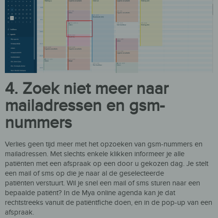
4.
Zoek niet meer naar
mailadressen en gsm-
nummers
Verlies geen tij
d
meer
met het
opzoeken van gsm-nummers en
mailadressen
.
Met slechts
enkele klikken
informeer je alle
patiënten
met een afspraak op een door u gekozen dag
.
Je stelt
een mail
of sms
op die je naar a
l de geselecteerde
patiënten
verstuurt.
Wil je snel een mail of sms sturen naar een
bepaalde patiënt? In de Mya online agenda kan je dat
rechtstreeks vanuit de patiëntfiche doen, en in de pop-up van een
afspraak.