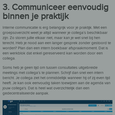
3. Communiceer eenvoudig
binnen je praktijk
Interne communicatie is
erg
belangrijk
voor
je
praktijk.
Met een
gr
o
ep
soverzicht weet je altijd wanneer
je collega’s beschikbaar
zijn.
Zo
storen jullie elkaar niet
, maar kan je wel snel bij hen
terecht.
Heb je nood aan een langer
gesprek
zonder gestoord te
wo
rden
? Plan dan
een
intern
boekba
ar
afspraakmoment
.
Dat is
een
werkblok dat enkel gereserveerd kan worden door een
collega.
Soms heb je geen
tijd om
tussen
consultaties
uitgebreide
meetings
met collega’s
te planne
n
.
Schrijf
dan snel een intern
bericht
.
Je collega ziet het onmiddellijk wanneer hij
of zij
even tijd
heeft
.
Je kan ook een
voudig taken toewijzen aan
de agenda van
jouw collega's
. Dat is heel wat overzichtelijk dan een
gedecentraliseerde aanpak.