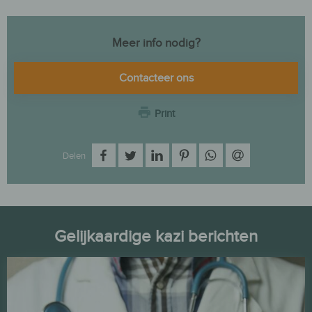
Meer info nodig?
Contacteer ons
Print
op Facebook
op Twitter
op LinkedIn
op Pinterest
op WhatsApp
via e-mail
Delen
Gelijkaardige kazi berichten