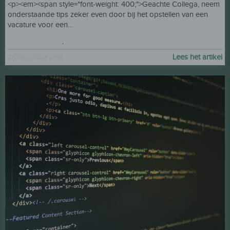
<p><em><span style="font-weight: 400;">Geachte Collega, neem
onderstaande tips zeker even door bij het opstellen van een
vacature voor een…
Veiligheid vooraan!
,
Hulp voor werkzoekenden
Lees het artikel
28 November 2018