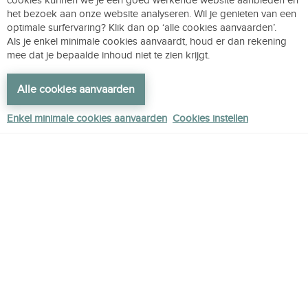
cookies kunnen we je een goed werkende website aanbieden en
het bezoek aan onze website analyseren. Wil je genieten van een
Slim online agendabeheer als belangrijke
optimale surfervaring? Klik dan op ‘alle cookies aanvaarden’.
Als je enkel minimale cookies aanvaardt, houd er dan rekening
factor in preventie van burn-out
mee dat je bepaalde inhoud niet te zien krijgt.
Eerder dit jaar lanceerde Maggie De Block een website en
campagne ter preventie, detectie en herstel van burn-out . Ook
Alle cookies aanvaarden
bij zorgverleners zijn psychosociale klachten en…
Veiligheid vooraan!
,
Hulp voor werkgevers
Enkel minimale cookies aanvaarden
Cookies instellen
Lees het artikel
24 October 2019
ellis.care heeft waardevolle partners