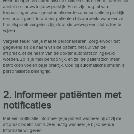
Herinneringen via automatische mails en sms’en
verminderen het
aantal no-shows
in jouw praktijk
.
En er zijn nog tal van
toepassingen waar geautomatiseerde communicatie je praktijk
een boost
geeft
. Informeer patiënten
bijvoorbeeld wanneer ze
hun afspraak vergeten zijn, door simpelweg een status toe te
wijzen.
Vergeet zeker niet je mail te personaliseren. Zorg ervoor dat
gegevens als de naam van de patiënt, het uur van de
afspraak
,
of
de naam van de dokter automatisch ingevuld
worden. Zo
is je mail persoonlijk, en zal de patiënt zich meer
b
etrokken voelen bij je praktijk
. Ook bij automatische sms'en is
personalisatie belangrijk.
2. Informeer patiënten met
notificaties
Met een notificatie informeer je je patiënt wanneer hij of zij de
afspraak boekt.
Dat is zeer nuttig wanneer je bijkomende
informatie wil geven.